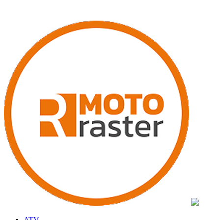
20% zľava na záručné prehliadky štvrokoliek zakúpených u nás. Dovo
ATV