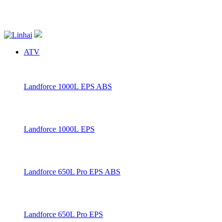
20% zľava na záručné prehliadky štvrokoliek zakúpených u nás.
Dovoz v rámci Slovenska gratis.
ATV
Landforce 1000L EPS ABS
Landforce 1000L EPS
Landforce 650L Pro EPS ABS
Landforce 650L Pro EPS